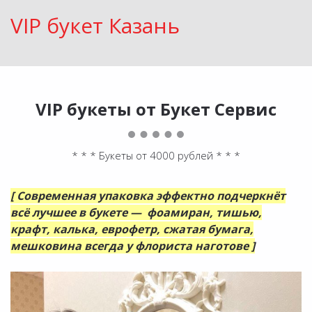
VIP букет Казань
VIP букеты от Букет Сервис
* * * Букеты от 4000 рублей * * *
[ Современная упаковка эффектно подчеркнёт
всё лучшее в букете — фоамиран, тишью,
крафт, калька, еврофетр, сжатая бумага,
мешковина всегда у флориста наготове ]