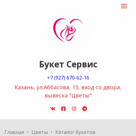
"Букет
Toggle
navigat
сервис
logo
Букет Сервис
+7 (927) 670-62-16
Казань, ул.Аббасова, 13, вход со двора,
вывеска "Цветы"
vk
facebook-
instagram
telegram
official
Главная
Цветы
Каталог Букетов