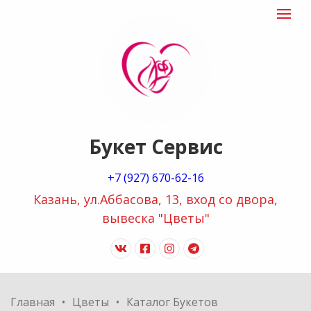
"Букет
Toggle
navigat
сервис
logo
Букет Сервис
+7 (927) 670-62-16
Казань, ул.Аббасова, 13, вход со двора,
вывеска "Цветы"
vk
facebook-
instagram
telegram
official
Главная
Цветы
Каталог Букетов