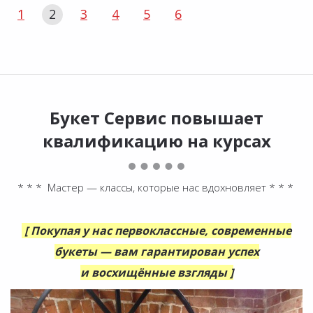
1
2
3
4
5
6
Букет Сервис повышает
квалификацию на курсах
* * * Мастер — классы, которые нас вдохновляет * * *
[ Покупая у нас первоклассные, современные
букеты — вам гарантирован успех
и восхищённые взгляды ]