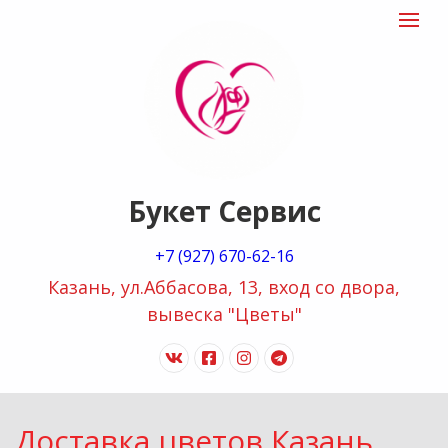
"Букет
Toggle
navigat
сервис
logo
Букет Сервис
+7 (927) 670-62-16
Казань, ул.Аббасова, 13, вход со двора,
вывеска "Цветы"
vk
facebook-
instagram
telegram
official
Доставка цветов Казань