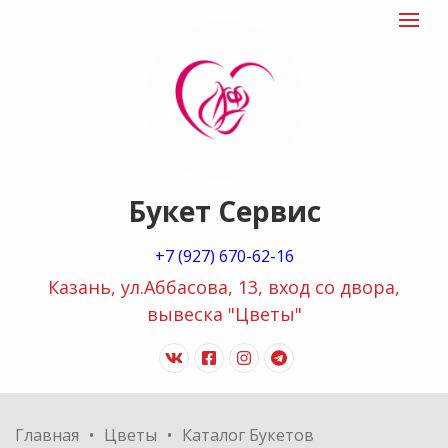
"Букет
Toggle
navigat
сервис
logo
Букет Сервис
+7 (927) 670-62-16
Казань, ул.Аббасова, 13, вход со двора,
вывеска "Цветы"
vk
facebook-
instagram
telegram
official
Главная
Цветы
Каталог Букетов