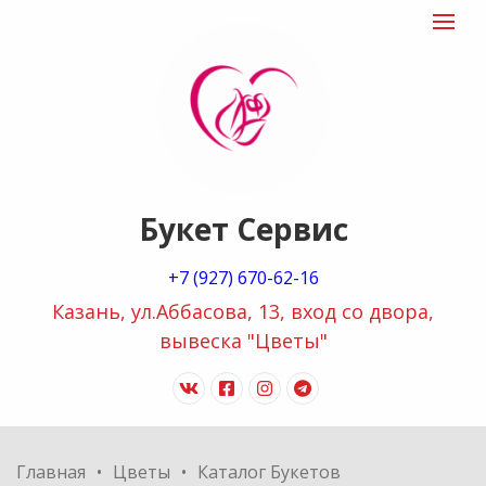
"Букет
Toggle
navigat
сервис
logo
Букет Сервис
+7 (927) 670-62-16
Казань, ул.Аббасова, 13, вход со двора,
вывеска "Цветы"
vk
facebook-
instagram
telegram
official
Главная
Цветы
Каталог Букетов